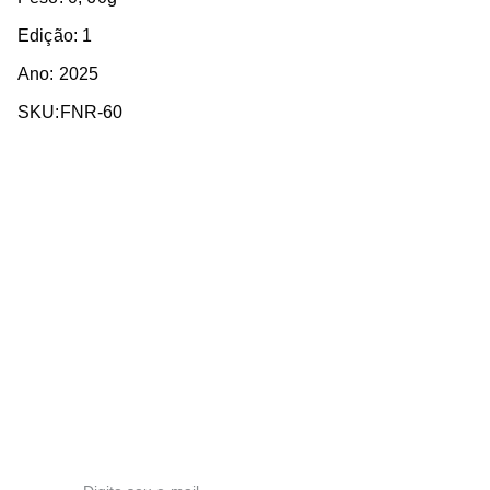
Edição: 1
Ano: 2025
SKU:FNR-60
Termos e Condições de Compra
Política de Reembolso e Devolução
Se inscreva para receber novidades